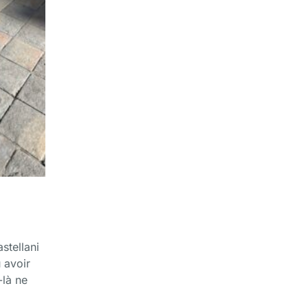
stellani
 avoir
-là ne