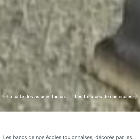
La carte des assises toulonnaises
Les fresques de nos écoles
Les bancs de nos écoles toulonnaises, décorés par les
élèves de primaire et de maternelle avec l’aide de Robin
des Bancs, au cours d’interventions soutenues par la
mairie de Toulon et les cités éducatives.
Les écoles : Elémentaires Cité des Pins et Marius
Longepierre, Maternelle Le Jonquet, La Beaucaire et La
Tauriac, Elémentaires Saint-Louis, Pont Neuf, Cap Brun,
Jean-Yves Cousteau, Brusquet, Fort Rouge,
Malbousquet, La Tauriac et Font-Pré, Maternelle La
Serinette, Elémentaires Pont Neuf 2, 4 Chemins des